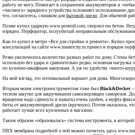
работу не могу. Помогает в сохранении аккумуляторов и «небыс
«часового» зарядного устройства осложняет использование дрели
что, согласитесь, слишком для
бытовой дрели
. Для обычной ра
Позже купил ударную www.postroil.com, сверлил ею бетон. Неу
изрядно. Перфоратор, полуубитый неправильным обслуживанием
Как-то купил в метро «Все для стройки и ремонта». Купил прос
консультаций на сайте www.mastercity.ru привел в порядок перф
Резко увеличилось количество разных работ по дому. Стены бе
использую без удара и сравнительно редко, основная нагрузка 
по кухонно-шкафным закоулкам. А уж по удобству «винто-шуру
На мой взгляд, это оптимальный вариант для дома. Многоскоро
Вторым моим электроинструментом тоже был
Black&Decker
— 
тесном закутке для закручивания самосверлящих саморезов. Д
вращения надо сдвинуть и нажать) очень удобен, а муфта фикс
биты от аккумуляторной дрели (вручную). Потом оказалось, что
работает лучше всех купленных в магазине.
Таким образом «образовалась» система инструмента, в которо
ПВХ мембрана подробней о ней можно почитать здесь www.tsmo