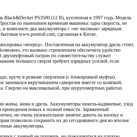
 Black&Decker PS3500 (12 В), купленная в 1997 году. Модель
 Простая по нынешним временам машинка: одна скорость, не
, в комплекте два аккумулятора с «не часовым» зарядным
бытовая www.postroil.com, сделанная в Китае.
ансировка «вперед». Поставленная на аккумулятор дрель стоит,
 Возможно, это вызвано стремлением обеспечить удобство
й двухмуфтовый патрон по совместительству служит
зажиме большого сверла требуют изрядных усилий; если
адо, кручу в режиме сверления (с блокировкой муфты).
не занимался вкручиванием саморезов вместе со шляпкой,
на. Сверлю на максимальной, при шуруповертных работах
ни живы, жива и дрель. Аккумуляторы никель-кадмиевые, уход
ля приведения новых к полной емкости. Заряженный
нечно, не очень увлекательное занятие давить на кнопку и
орам позволило сохранить их до сегодняшнего дня во вполне
женные аккумуляторы.
физики с химией не попрешь, но пожаловаться на плохую