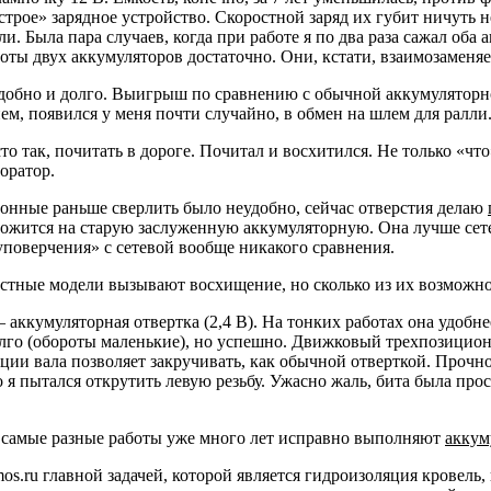
трое» зарядное устройство. Скоростной заряд их губит ничуть не
. Была пара случаев, когда при работе я по два раза сажал оба 
боты двух аккумуляторов достаточно. Они, кстати, взаимозаме
добно и долго. Выигрыш по сравнению с обычной аккумуляторной
, появился у меня почти случайно, в обмен на шлем для ралли
то так, почитать в дороге. Почитал и восхитился. Не только «чт
оратор.
тонные раньше сверлить было неудобно, сейчас отверстия делаю
ложится на старую заслуженную аккумуляторную. Она лучше сетев
поверчения» с сетевой вообще никакого сравнения.
стные модели вызывают восхищение, но сколько из их возможнос
аккумуляторная отвертка (2,4 В). На тонких работах она удобне
олго (обороты маленькие), но успешно. Движковый трехпозицио
ации вала позволяет закручивать, как обычной отверткой. Проч
 я пытался открутить левую резьбу. Ужасно жаль, бита была прос
й самые разные работы уже много лет исправно выполняют
аккум
s.ru главной задачей, которой является гидроизоляция кровель