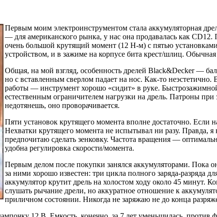
Первым моим электроинструментом стала аккумуляторная дрель
— для американского рынка, у нас она продавалась как CD12.
очень большой крутящий момент (12 H-м) с пятью установками
устройством, и в зажиме на корпусе бита крест/шлиц. Обычная 
Общая, на мой взгляд, особенность дрелей Black&Decker — бал
но с вставленным сверлом падает на нос. Как-то неэстетично.
работы — инструмент хорошо «сидит» в руке. Быстрозажимно
естественным ограничителем нагрузки на дрель. Патроны при 
недотянешь, оно проворачивается.
Пяти установок крутящего момента вполне достаточно. Если н
Нехватки крутящего момента не испытывал ни разу. Правда, я 
предпочитаю сделать зенковку. Частота вращения — оптималь
удобна регулировка скорости/момента.
Первым делом после покупки занялся аккумуляторами. Пока о
за ними хорошо известен: три цикла полного заряда-разряда д
аккумулятор крутит дрель на холостом ходу около 45 минут. Ко
слушать рычание дрели, но аккуратное отношение к аккумулят
приличном состоянии. Никогда не заряжаю не до конца разря
мпочку 12 В. Емкость, конечно, за 7 лет уменьшилась, против 