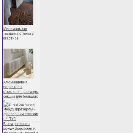
Минимальная
толщина стяжки в
квартире
Алюминиевые
радиаторы
отопления: размеры
секции для больших
и
В чем различия
между фрезером и