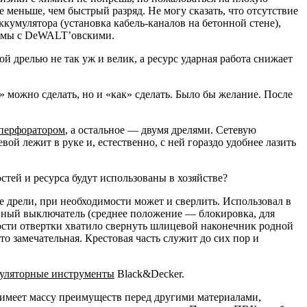
 меньше, чем быстрый разряд. Не могу сказать, что отсутствие
аккумулятора (установка кабель-каналов на бетонной стене),
няемы с DeWALT’овскими.
 дрелью не так уж и велик, а ресурс ударная работа снижает
.
о» можно сделать, но и «как» сделать. Было бы желание. После
перфоратором
, а остальное — двумя дрелями. Сетевую
ой лежит в руке и, естественно, с ней гораздо удобнее лазить
тей и ресурса будут использованы в хозяйстве?
е дрели, при необходимости может и сверлить. Использовал в
нный выключатель (среднее положение — блокировка, для
ности отвертки хватило свернуть шлицевой наконечник родной
то замечательная. Крестовая часть служит до сих пор и
уляторные инструменты
Black&Decker.
, имеет массу преимуществ перед другими материалами,