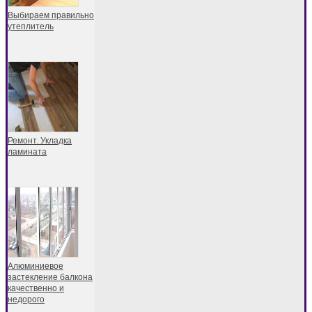
Выбираем правильно
утеплитель
Ремонт. Укладка
ламината
Алюминиевое
застекление балкона
качественно и
недорого