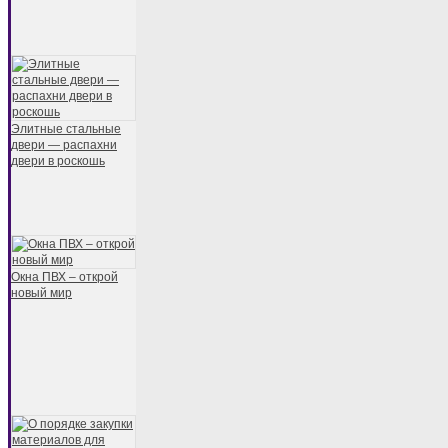
Элитные стальные
двери — распахни
двери в роскошь
Окна ПВХ – открой
новый мир