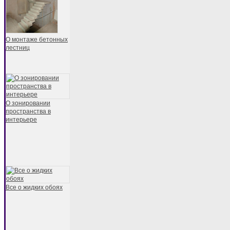
О монтаже бетонных
лестниц
О зонировании
пространства в
интерьере
Все о жидких обоях