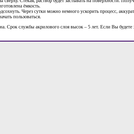
ны сверху. Стекая, раствор будет застывать на поверхности. Пол
иготовлена ёмкость.
дсохнуть. Через сутки можно немного ускорить процесс, аккур
ачать пользоваться.
а. Срок службы акрилового слоя высок – 5 лет. Если Вы будете 