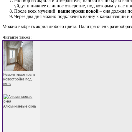
Раствор из акрила и отвердителя, наносится по краю ван
уйдут в нижнее сливное отверстие, под которым у нас пр
После всех мучений,
ванне нужен покой
– она должна по
Через два дня можно подключить ванну к канализации и н
Можно выбрать акрил любого цвета. Палитра очень разнообразн
Читайте также:
Ремонт квартиры в
новостройке под
ключ
Алюминиевые окна