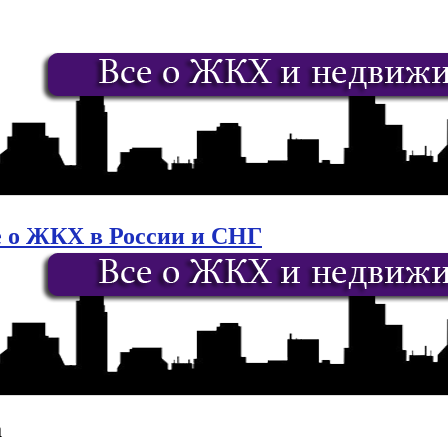
е о ЖКХ в России и СНГ
а