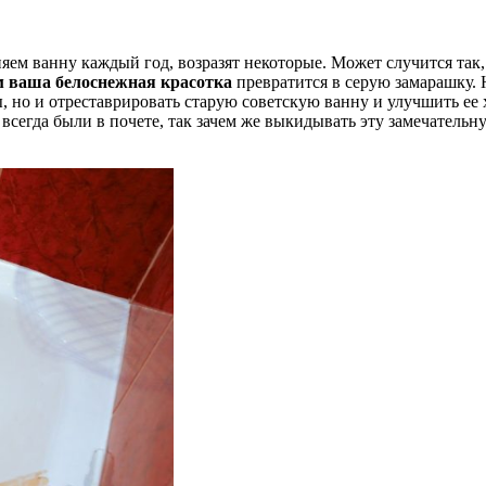
яем ванну каждый год, возразят некоторые. Может случится так
м ваша белоснежная красотка
превратится в серую замарашку. 
 но и отреставрировать старую советскую ванну и улучшить ее х
а всегда были в почете, так зачем же выкидывать эту замечател