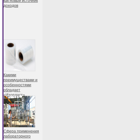
как новый источник
доходов
Какими
преимуществами и
особенностями
обладает
«Изопласт»
Сфера применения
лабораторного