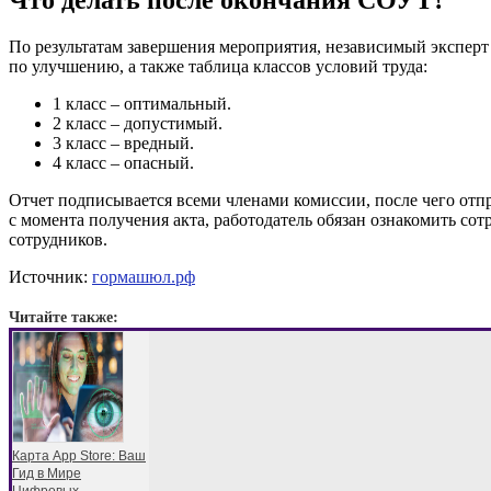
Что делать после окончания СОУТ?
По результатам завершения мероприятия, независимый эксперт 
по улучшению, а также таблица классов условий труда:
1 класс – оптимальный.
2 класс – допустимый.
3 класс – вредный.
4 класс – опасный.
Отчет подписывается всеми членами комиссии, после чего отп
с момента получения акта, работодатель обязан ознакомить сот
сотрудников.
Источник:
гормашюл.рф
Читайте также:
Карта App Store: Ваш
Гид в Мире