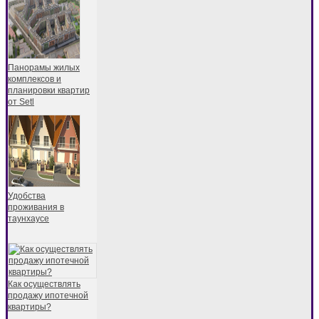
Панорамы жилых
комплексов и
планировки квартир
от Setl
Удобства
проживания в
таунхаусе
Как осуществлять
продажу ипотечной
квартиры?