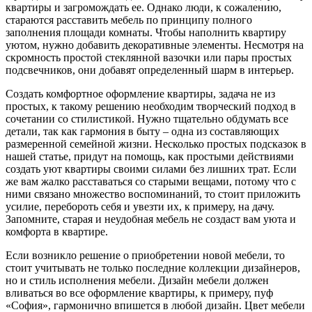
квартиры и загромождать ее. Однако люди, к сожалению,
стараются расставить мебель по принципу полного
заполнения площади комнаты. Чтобы наполнить квартиру
уютом, нужно добавить декоративные элементы. Несмотря на
скромность простой стеклянной вазочки или пары простых
подсвечников, они добавят определенный шарм в интерьер.
Создать комфортное оформление квартиры, задача не из
простых, к такому решению необходим творческий подход в
сочетании со стилистикой. Нужно тщательно обдумать все
детали, так как гармония в быту – одна из составляющих
размеренной семейной жизни. Несколько простых подсказок в
нашей статье, придут на помощь, как простыми действиями
создать уют квартиры своими силами без лишних трат. Если
же вам жалко расставаться со старыми вещами, потому что с
ними связано множество воспоминаний, то стоит приложить
усилие, перебороть себя и увезти их, к примеру, на дачу.
Запомните, старая и неудобная мебель не создаст вам уюта и
комфорта в квартире.
Если возникло решение о приобретении новой мебели, то
стоит учитывать не только последние коллекции дизайнеров,
но и стиль исполнения мебели. Дизайн мебели должен
вливаться во все оформление квартиры, к примеру, пуф
«София», гармонично впишется в любой дизайн. Цвет мебели