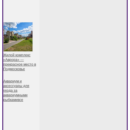
Жилой комплекс
«Аврора» —
прекрасное место в
Подмосковье
Аквариум и
аксессуары для
ухода за
аквариумными
рыбкамивсе