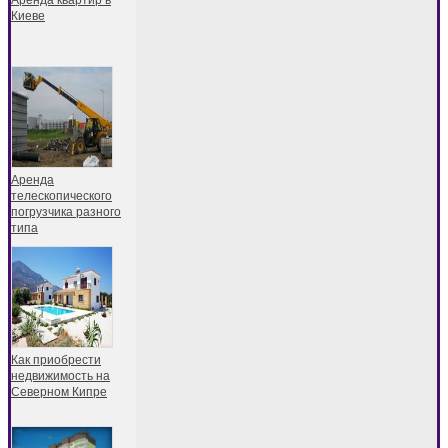
Киеве
Аренда
телескопического
погрузчика разного
типа
Как приобрести
недвижимость на
Северном Кипре