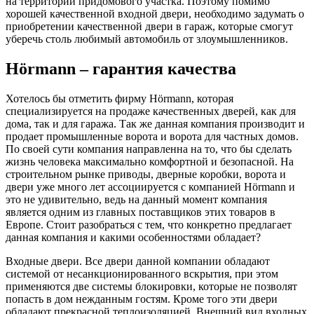
на территории придомового участка. Поэтому помимо
хорошей качественной входной двери, необходимо задумать о
приобретении качественной двери в гараж, которые смогут
уберечь столь любимый автомобиль от злоумышленников.
Hörmann – гарантия качества
Хотелось бы отметить фирму Hörmann, которая
специализируется на продаже качественных дверей, как для
дома, так и для гаража. Так же данная компания производит и
продает промышленные ворота и ворота для частных домов.
По своей сути компания направленна на то, что бы сделать
жизнь человека максимально комфортной и безопасной. На
строительном рынке приводы, дверные коробки, ворота и
двери уже много лет ассоциируется с компанией Hörmann и
это не удивительно, ведь на данный момент компания
является одним из главных поставщиков этих товаров в
Европе. Стоит разобраться с тем, что конкретно предлагает
данная компания и какими особенностями обладает?
Входные двери. Все двери данной компании обладают
системой от несанкционированного вскрытия, при этом
применяются две системы блокировки, которые не позволят
попасть в дом нежданным гостям. Кроме того эти двери
обладают прекрасной теплоизоляцией. Внешний вид входных