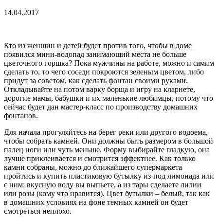
14.04.2017
Кто из женщин и детей будет против того, чтобы в доме
появился мини-водопад занимающий места не больше
цветочного горшка? Пока мужчины на работе, можно и самим
сделать то, то чего соседи покроются зеленым цветом, либо
придут за советом, как сделать фонтан своими руками.
Откладывайте на потом варку борща и игру на кларнете,
дорогие мамы, бабушки и их маленькие любимцы, потому что
сейчас будет дан мастер-класс по производству домашних
фонтанов.
Для начала прогуляйтесь на берег реки или другого водоема,
чтобы собрать камней. Они должны быть размером в большой
палец ноги или чуть меньше. Форму выбирайте гладкую, она
лучше приклеивается и смотрится эффектнее. Как только
камни собраны, можно до ближайшего супермаркета
пройтись и купить пластиковую бутылку из-под лимонада или
с ним: вкусную воду вы выпьете, а из тары сделаете лилии
или розы (кому что нравится). Цвет бутылки – белый, так как
в домашних условиях на фоне темных камней он будет
смотреться неплохо.