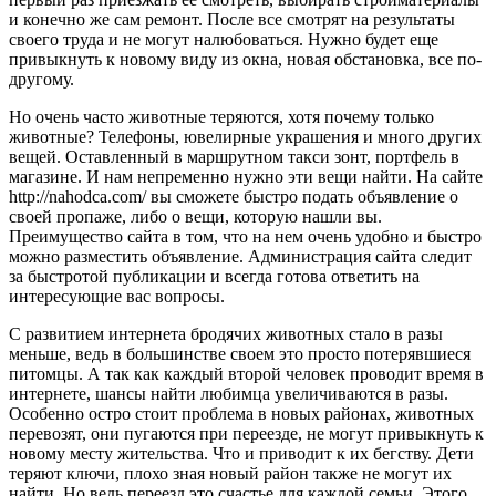
и конечно же сам ремонт. После все смотрят на результаты
своего труда и не могут налюбоваться. Нужно будет еще
привыкнуть к новому виду из окна, новая обстановка, все по-
другому.
Но очень часто животные теряются, хотя почему только
животные? Телефоны, ювелирные украшения и много других
вещей. Оставленный в маршрутном такси зонт, портфель в
магазине. И нам непременно нужно эти вещи найти. На сайте
http://nahodca.com/ вы сможете быстро подать объявление о
своей пропаже, либо о вещи, которую нашли вы.
Преимущество сайта в том, что на нем очень удобно и быстро
можно разместить объявление. Администрация сайта следит
за быстротой публикации и всегда готова ответить на
интересующие вас вопросы.
С развитием интернета бродячих животных стало в разы
меньше, ведь в большинстве своем это просто потерявшиеся
питомцы. А так как каждый второй человек проводит время в
интернете, шансы найти любимца увеличиваются в разы.
Особенно остро стоит проблема в новых районах, животных
перевозят, они пугаются при переезде, не могут привыкнуть к
новому месту жительства. Что и приводит к их бегству. Дети
теряют ключи, плохо зная новый район также не могут их
найти. Но ведь переезд это счастье для каждой семьи. Этого