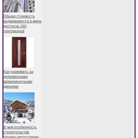
Общая стоимость
недвижимости в мире
достигла 180
триллионов
Как ухаживать за
деревянными
межкомнатными
дверями
В чем особенность
строительства
гаража-автостоянки