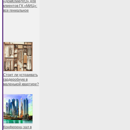
«ДомКликPRO» для
клиентов ГК «МИЦ»:
все гениальное
Стоит ли устраивать
гардеробную в
маленькой квартире?
Конференц зал в