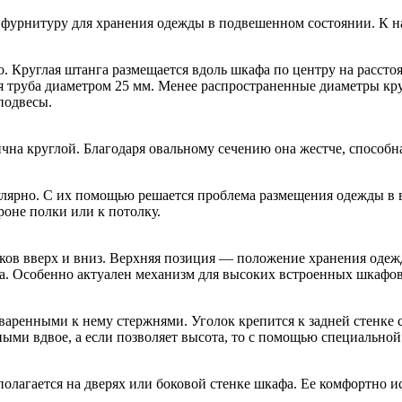
 фурнитуру для хранения одежды в подвешенном состоянии. К на
. Круглая штанга размещается вдоль шкафа по центру на рассто
я труба диаметром 25 мм. Менее распространенные диаметры кру
подвесы.
чна круглой. Благодаря овальному сечению она жестче, способн
рно. С их помощью решается проблема размещения одежды в ви
оне полки или к потолку.
ков вверх и вниз. Верхняя позиция — положение хранения одеж
а. Особенно актуален механизм для высоких встроенных шкафов
иваренными к нему стержнями. Уголок крепится к задней стенке
ыми вдвое, а если позволяет высота, то с помощью специальной
олагается на дверях или боковой стенке шкафа. Ее комфортно и