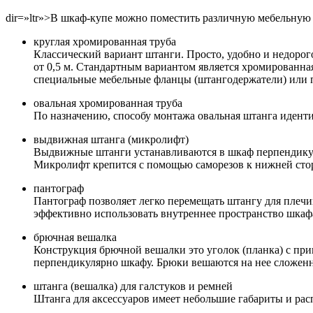
dir=»ltr»>В шкаф-купе можно поместить различную мебельную
круглая хромированная труба
Классический вариант штанги. Просто, удобно и недорого
от 0,5 м. Стандартным вариантом является хромированна
специальные мебельные фланцы (штангодержатели) или 
овальная хромированная труба
По назначению, способу монтажа овальная штанга иденти
выдвижная штанга (микролифт)
Выдвижные штанги устанавливаются в шкаф перпендикуля
Микролифт крепится с помощью саморезов к нижней стор
пантограф
Пантограф позволяет легко перемещать штангу для плечи
эффективно использовать внутреннее пространство шкаф
брючная вешалка
Конструкция брючной вешалки это уголок (планка) с пр
перпендикулярно шкафу. Брюки вешаются на нее сложенн
штанга (вешалка) для галстуков и ремней
Штанга для аксессуаров имеет небольшие габариты и расп