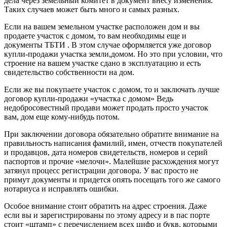
дела через земельный комитет в документ внесу изменения.
Таких случаев может быть много и самых разных.
Если на вашем земельном участке расположен дом и вы
продаете участок с домом, то вам необходимы еще и
документы ТБТИ . В этом случае оформляется уже договор
купли-продажи участка земли,домом. Но это при условии, что
строение на вашем участке сдано в эксплуатацию и есть
свидетельство собственности на дом.
Если же вы покупаете участок с домом, то и заключать лучше
договор купли-продажи «участка с домом» Ведь
недобросовестный продави может продать просто участок
вам, дом еще кому-нибудь потом.
При заключении договора обязательно обратите внимание на
правильность написания фамилий, имен, отчеств покупателей
и продавцов, дата номеров свидетельств, номеров и серий
паспортов и прочие «мелочи». Малейшие расхождения могут
затянул процесс регистрации договора. У вас просто не
примут документы и придется опять посещать того же самого
нотариуса и исправлять ошибки.
Особое внимание стоит обратить на адрес строения. Даже
если вы и зарегистрированы по этому адресу и в пас порте
стоит «штамп» с перечислением всех цифр и букв, которыми