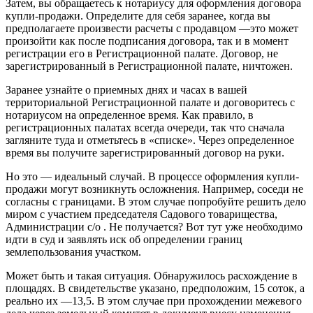
Затем, вы обращаетесь к нотариусу для оформления договора
купли-продажи. Определите для себя заранее, когда вы
предполагаете произвести расчеты с продавцом —это может
произойти как после подписания договора, так и в момент
регистрации его в Регистрационной палате. Договор, не
зарегистрированный в Регистрационной палате, ничтожен.
Заранее узнайте о приемных днях и часах в вашей
территориальной Регистрационной палате и договоритесь с
нотариусом на определенное время. Как правило, в
регистрационных палатах всегда очереди, так что сначала
загляните туда и отметьтесь в «списке». Через определенное
время вы получите зарегистрированный договор на руки.
Но это — идеальный случай. В процессе оформления купли-
продажи могут возникнуть осложнения. Например, соседи не
согласны с границами. В этом случае попробуйте решить дело
миром с участием председателя Садового товарищества,
Администрации с/о . Не получается? Вот тут уже необходимо
идти в суд и заявлять иск об определении границ
землепользования участком.
Может быть и такая ситуация. Обнаружилось расхождение в
площадях. В свидетельстве указано, предположим, 15 соток, а
реально их —13,5. В этом случае при прохождении межевого