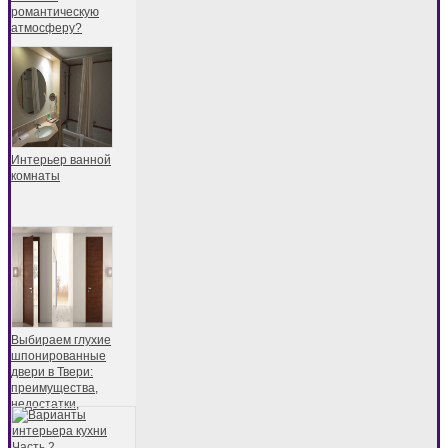
романтическую
атмосферу?
Интерьер ванной
комнаты
Выбираем глухие
шпонированные
двери в Твери:
преимущества,
недостатки,