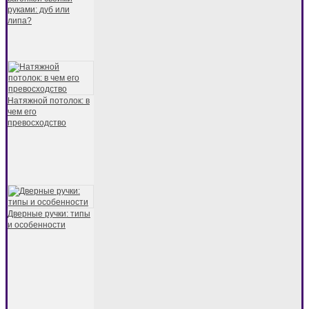
руками: дуб или
липа?
Натяжной потолок: в
чем его
превосходство
Дверные ручки: типы
и особенности