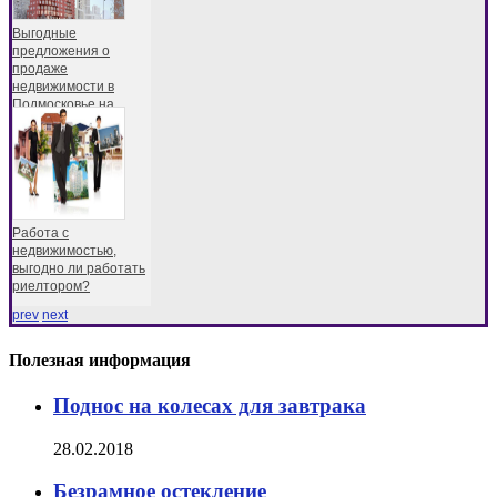
Выгодные
предложения о
продаже
недвижимости в
Подмосковье на
Работа с
недвижимостью,
выгодно ли работать
риелтором?
prev
next
Полезная информация
Поднос на колесах для завтрака
28.02.2018
Безрамное остекление