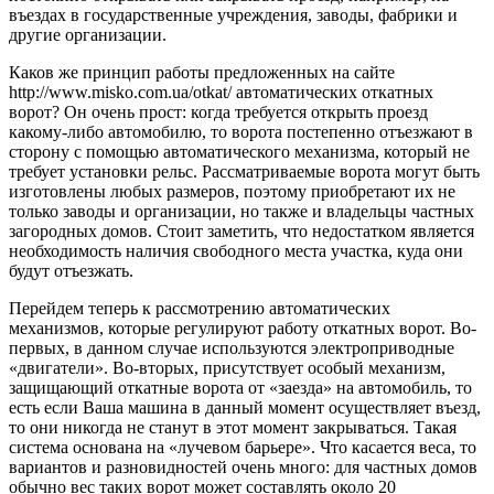
въездах в государственные учреждения, заводы, фабрики и
другие организации.
Каков же принцип работы предложенных на сайте
http://www.misko.com.ua/otkat/ автоматических откатных
ворот? Он очень прост: когда требуется открыть проезд
какому-либо автомобилю, то ворота постепенно отъезжают в
сторону с помощью автоматического механизма, который не
требует установки рельс. Рассматриваемые ворота могут быть
изготовлены любых размеров, поэтому приобретают их не
только заводы и организации, но также и владельцы частных
загородных домов. Стоит заметить, что недостатком является
необходимость наличия свободного места участка, куда они
будут отъезжать.
Перейдем теперь к рассмотрению автоматических
механизмов, которые регулируют работу откатных ворот. Во-
первых, в данном случае используются электроприводные
«двигатели». Во-вторых, присутствует особый механизм,
защищающий откатные ворота от «заезда» на автомобиль, то
есть если Ваша машина в данный момент осуществляет въезд,
то они никогда не станут в этот момент закрываться. Такая
система основана на «лучевом барьере». Что касается веса, то
вариантов и разновидностей очень много: для частных домов
обычно вес таких ворот может составлять около 20