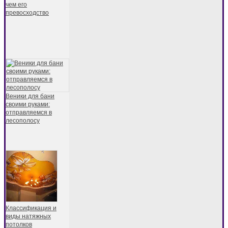
чем его
превосходство
Веники для бани
своими руками:
отправляемся в
лесополосу
Классификация и
виды натяжных
потолков