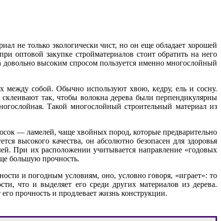
риал не только экологически чист, но он еще обладает хорошей
при оптовой закупке стройматериалов стоит обратить на него
ала довольно высоким спросом пользуется именно многослойный
х между собой. Обычно используют хвою, кедру, ель и сосну.
ы склеивают так, чтобы волокна дерева были перпендикулярны
многослойная. Такой многослойный строительный материал из
досок — ламелей, чаще хвойных пород, которые предварительно
тся высокого качества, он абсолютно безопасен для здоровья
лей. При их расположении учитывается направление «годовых
еще большую прочность.
ности и погодным условиям, оно, условно говоря, «играет»: то
сти, что и выделяет его среди других материалов из дерева.
т его прочность и продлевает жизнь конструкции.