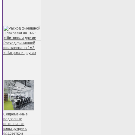
Расход финишной
шпаклевки на 1м2:
«Шитрок» и другие
Современные
подвесные
потолочные
конструкции с
подсветкой