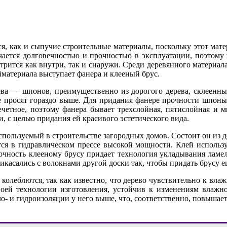
тся, как и сыпучие строительные материалы, поскольку этот мате
чается долговечностью и прочностью в эксплуатации, поэтому 
отрится как внутри, так и снаружи. Среди деревянного матери
йматериала выступает фанера и клееный брус.
ева — шпонов, преимущественно из дорогого дерева, склеенны
нее просят гораздо выше. Для придания фанере прочности шпон
четное, поэтому фанера бывает трехслойная, пятислойная и 
, с целью придания ей красивого эстетического вида.
пользуемый в строительстве загородных домов. Состоит он из 
ся в гидравлическом прессе высокой мощности. Клей используе
рочность клееному брусу придает технология укладывания ламе
прикасались с волокнами другой доски так, чтобы придать брусу 
олеблются, так как известно, что дерево чувствительно к влаж
своей технологии изготовления, устойчив к изменениям влажно
ло- и гидроизоляции у него выше, что, соответственно, повышае