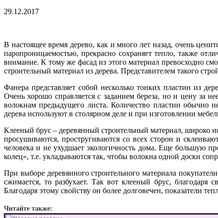
29.12.2017
В настоящее время дерево, как и много лет назад, очень цени
паропроницаемостью, прекрасно сохраняет тепло, также отли
внимание. К тому же фасад из этого материал превосходно см
строительный материал из дерева. Представителем такого стро
Фанера представляет собой несколько тонких пластин из дер
Очень хорошо справляется с заданием береза, но и цену за 
волокнам предыдущего листа. Количество пластин обычно не
дерева используют в столярном деле и при изготовлении мебели
Клееный брус – деревянный строительный материал, широко ис
просушиваются, простругиваются со всех сторон и склеивают
человека и не ухудшает экологичность дома. Еще большую п
колец», т.е. укладываются так, чтобы волокна одной доски со
При выборе деревянного строительного материала покупатели к
сжимается, то разбухает. Так вот клееный брус, благодаря 
Благодаря этому свойству он более долговечен, показатели теп
Читайте также: