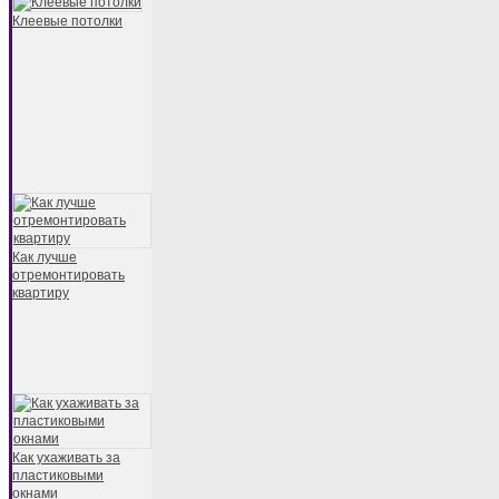
Клеевые потолки
Как лучше
отремонтировать
квартиру
Как ухаживать за
пластиковыми
окнами