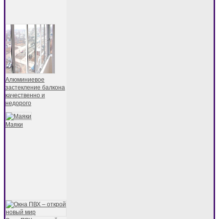
Алюминиевое
застекление балкона
качественно и
недорого
Маяки