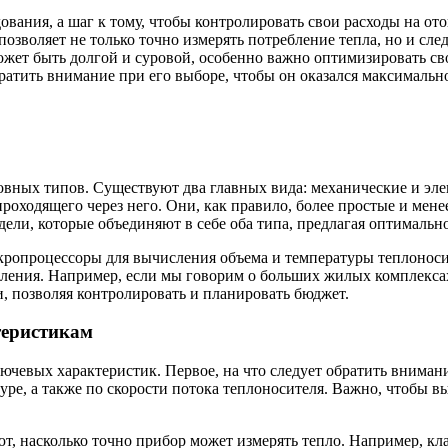
вания, а шаг к тому, чтобы контролировать свои расходы на от
позволяет не только точно измерять потребление тепла, но и сл
ожет быть долгой и суровой, особенно важно оптимизировать св
обратить внимание при его выборе, чтобы он оказался максимальн
овных типов. Существуют два главных вида: механические и эл
роходящего через него. Они, как правило, более простые и мен
ели, которые объединяют в себе оба типа, предлагая оптимальн
кропроцессоры для вычисления объема и температуры теплоноси
ления. Например, если мы говорим о больших жилых комплексах
 позволяя контролировать и планировать бюджет.
теристикам
ючевых характеристик. Первое, на что следует обратить вниман
е, а также по скорости потока теплоносителя. Важно, чтобы вы
 насколько точно прибор может измерять тепло. Например, класс