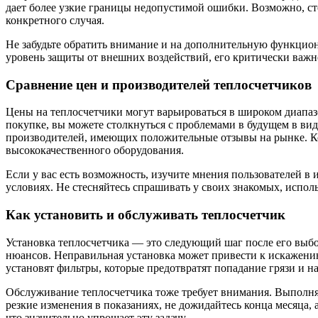
дает более узкие границы недопустимой ошибки. Возможно, ст
конкретного случая.
Не забудьте обратить внимание и на дополнительную функцио
уровень защиты от внешних воздействий, его критически важн
Сравнение цен и производителей теплосчетчиков
Цены на теплосчетчики могут варьироваться в широком диапаз
покупке, вы можете столкнуться с проблемами в будущем в ви
производителей, имеющих положительные отзывы на рынке. Ко
высококачественного оборудования.
Если у вас есть возможность, изучите мнения пользователей в
условиях. Не стесняйтесь спрашивать у своих знакомых, испол
Как установить и обслуживать теплосчетчик
Установка теплосчетчика — это следующий шаг после его выбор
нюансов. Неправильная установка может привести к искажению
установят фильтры, которые предотвратят попадание грязи и н
Обслуживание теплосчетчика тоже требует внимания. Выполняйт
резкие изменения в показаниях, не дожидайтесь конца месяца,
что значительно упрощает эту задачу.