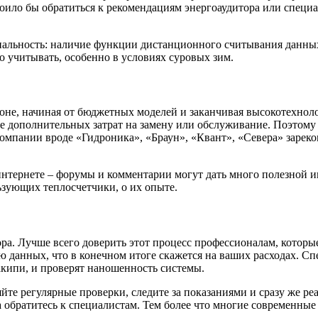
оило бы обратиться к рекомендациям энергоаудитора или специа
нальность: наличие функции дистанционного считывания данных
о учитывать, особенно в условиях суровых зим.
оне, начиная от бюджетных моделей и заканчивая высокотехнол
де дополнительных затрат на замену или обслуживание. Поэтом
мпании вроде «Гидроника», «Браун», «Квант», «Севера» зарек
 интернете – форумы и комментарии могут дать много полезной 
ьзующих теплосчетчики, о их опыте.
а. Лучше всего доверить этот процесс профессионалам, которые
 данных, что в конечном итоге скажется на ваших расходах. С
акипи, и проверят наношенность системы.
е регулярные проверки, следите за показаниями и сразу же реа
 а обратитесь к специалистам. Тем более что многие современн