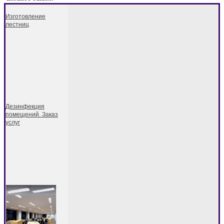
Изготовление
лестниц
Дезинфекция
помещений. Заказ
услуг