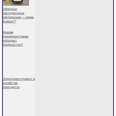
Офисные
светодиодные
светильники — какие
бывают?
Какими
преимуществами
обладает
профнастил?
Электроинструмент в
хозяйстве
пригодится