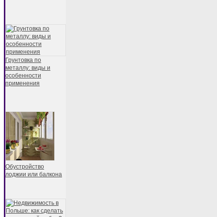
Грунтовка по
металлу: виды и
особенности
применения
Обустройство
лоджии или балкона