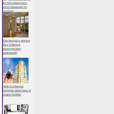
из гипсокартона:
изготовление по
этапам
Как продать жилье
без помощи
риэлтерских
компаний
Чем особенна
покупка квартиры в
новостройке