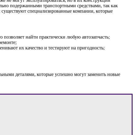
же не могут эксплуатироваться, но в их конструкции
ельно подержанными транспортными средствами, так как
мя существуют специализированные компании, которые
о позволяет найти практически любую автозапчасть;
ремонте;
енивают их качество и тестируют на пригодность;
льными деталями, которые успешно могут заменить новые