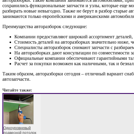
авторазборки. Такие компании занимаются автомобилями, пригн
сохранились функциональные запчасти и узлы, которые еще м
разбирать новые невыгодно. Также не берут в разбор старые 
занимаются только европейскими и американскими автомобиля
Преимущества авторазборок следующие:
Компании предоставляют широкий ассортимент деталей, т
Стоимость деталей на авторазборках значительно ниже, ч
Специалисты авторазборок снимают запчасти с разбираем
На авторазборках дают консультации по совместимости з
Официальные компании обеспечивают гарантийными тал
Расчет за покупки возможен как наличными, так и безна
Таким образом, авторазборки сегодня – отличный вариант сн
автозапчасти.
Читайте также:
Одноуровневый
подвесной потолок