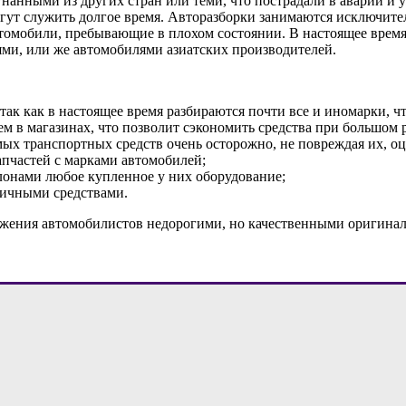
анными из других стран или теми, что пострадали в аварии и у
огут служить долгое время. Авторазборки занимаются исключит
автомобили, пребывающие в плохом состоянии. В настоящее вре
ми, или же автомобилями азиатских производителей.
ак как в настоящее время разбираются почти все и иномарки, чт
ем в магазинах, что позволит сэкономить средства при большом 
ых транспортных средств очень осторожно, не повреждая их, оц
апчастей с марками автомобилей;
онами любое купленное у них оборудование;
личными средствами.
абжения автомобилистов недорогими, но качественными оригина