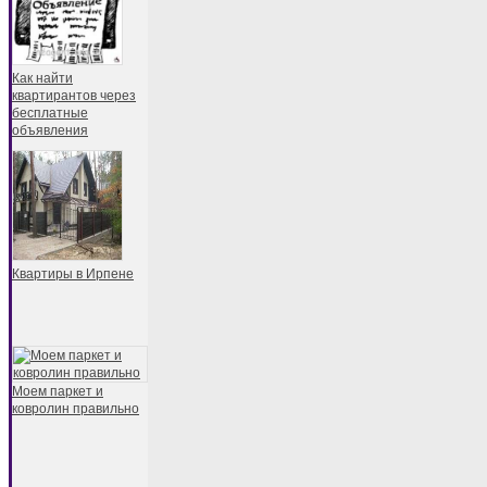
Как найти
квартирантов через
бесплатные
объявления
Квартиры в Ирпене
Моем паркет и
ковролин правильно