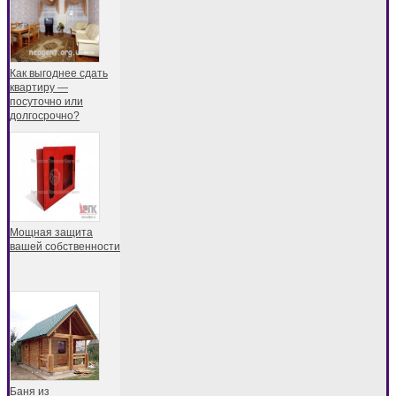
Как выгоднее сдать
квартиру —
посуточно или
долгосрочно?
Мощная защита
вашей собственности
Баня из