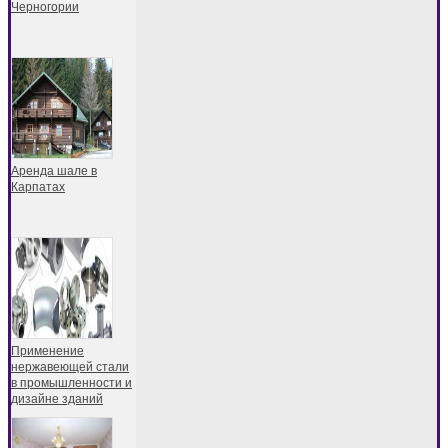
Черногории
Аренда шале в
Карпатах
Применение
нержавеющей стали
в промышленности и
дизайне зданий