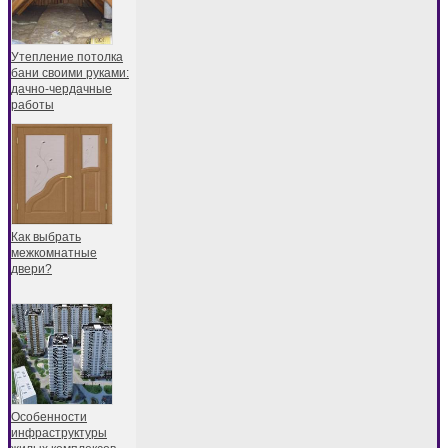
Утепление потолка
бани своими руками:
дачно-чердачные
работы
Как выбрать
межкомнатные
двери?
Особенности
инфраструктуры