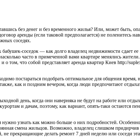
авшись без денег и без временного жилья? Или, может быть, опа
договор аренды (если таковой предполагается) не поленитесь на
ожных соседях.
х бабушек-соседок — как долго владелец недвижимости сдает ее в
, насколько часто в примеченной вами квартире менялись жители
 том, что собой представляет аренда квартир Киев http://suplexx.
одимо постараться подобрать оптимальное для общения время, н
у, также, как и поздним вечером, когда люди предпочитают отды
ыходной день, когда они наверняка не будут на работе или отдых
урортам и дачам, поэтому, как вариант, опять-таки остаются п
 нужно узнать как можно больше о них подробностей. Особенно 
остоянная смена жильцов. Возможно, владелец слишком придирч
кой, не прекращающие делать ремонт 7 дней неделю или соседи 