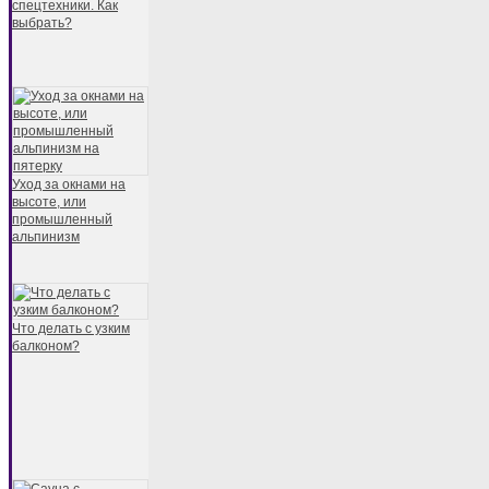
спецтехники. Как
выбрать?
Уход за окнами на
высоте, или
промышленный
альпинизм
Что делать с узким
балконом?