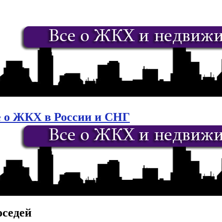
е о ЖКХ в России и СНГ
оседей