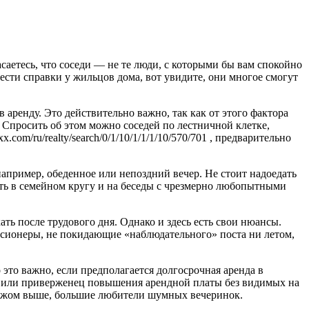
саетесь, что соседи — не те люди, с которыми бы вам спокойно
вести справки у жильцов дома, вот увидите, они многое смогут
 аренду. Это действительно важно, так как от этого фактора
. Спросить об этом можно соседей по лестничной клетке,
com/ru/realty/search/0/1/10/1/1/1/10/570/701 , предварительно
апример, обеденное или непоздний вечер. Не стоит надоедать
хать в семейном кругу и на беседы с чрезмерно любопытными
ать после трудового дня. Однако и здесь есть свои нюансы.
енсионеры, не покидающие «наблюдательного» поста ни летом,
это важно, если предполагается долгосрочная аренда в
ив или приверженец повышения арендной платы без видимых на
этажом выше, большие любители шумных вечеринок.