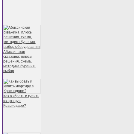
Абиссинская
скважина: плюсы
решения, схема,
методика бурения,
выбор
Как выбрать и купить
квартиру в
Краснодаре?