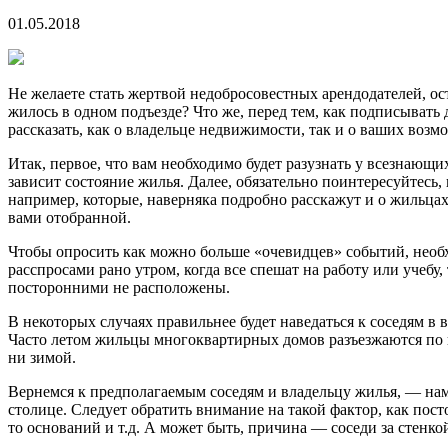
01.05.2018
Не желаете стать жертвой недобросовестных арендодателей, ост
жилось в одном подъезде? Что же, перед тем, как подписывать 
рассказать, как о владельце недвижимости, так и о ваших возм
Итак, первое, что вам необходимо будет разузнать у всезнающи
зависит состояние жилья. Далее, обязательно поинтересуйтесь
например, которые, наверняка подробно расскажут и о жильцах и о
вами отобранной.
Чтобы опросить как можно больше «очевидцев» событий, необх
расспросами рано утром, когда все спешат на работу или учеб
посторонними не расположены.
В некоторых случаях правильнее будет наведаться к соседям в в
Часто летом жильцы многоквартирных домов разъезжаются по к
ни зимой.
Вернемся к предполагаемым соседям и владельцу жилья, — нам
столице. Следует обратить внимание на такой фактор, как п
то оснований и т.д. А может быть, причина — соседи за стен