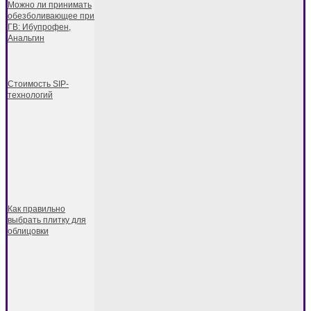
Можно ли принимать
обезболивающее при
ГВ: Ибупрофен,
Анальгин
Стоимость SIP-
технологий
Как правильно
выбрать плитку для
облицовки