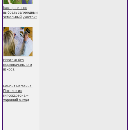
Как правильно
выбрать загородный
земельный участок?
Ипотека без
первоначального
взноса
Ремонт магазина.
Потолок из
гипсокартона –
хороший выход