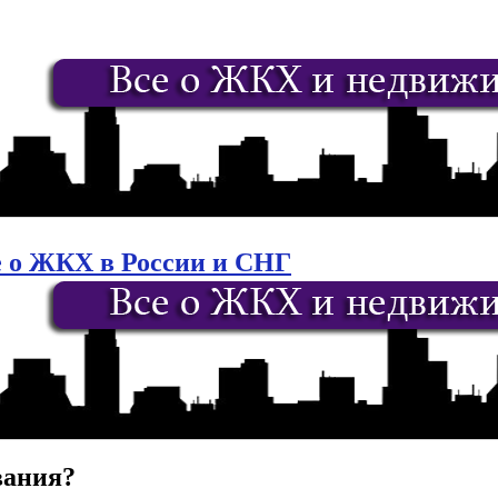
е о ЖКХ в России и СНГ
вания?