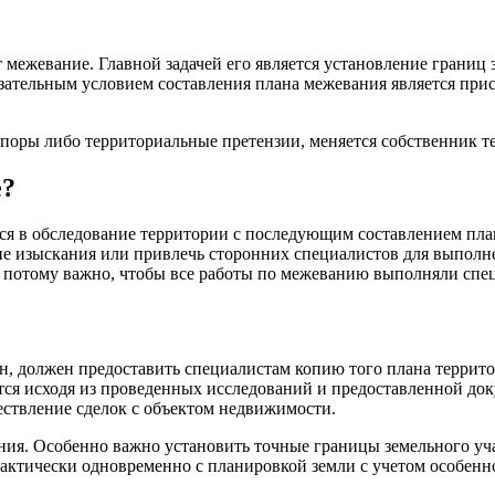
 межевание. Главной задачей его является установление границ
ательным условием составления плана межевания является присут
споры либо территориальные претензии, меняется собственник т
е?
тся в обследование территории с последующим составлением пла
ие изыскания или привлечь сторонних специалистов для выполне
 потому важно, чтобы все работы по межеванию выполняли спе
ан, должен предоставить специалистам копию того плана террито
ся исходя из проведенных исследований и предоставленной доку
ествление сделок с объектом недвижимости.
ия. Особенно важно установить точные границы земельного учас
актически одновременно с планировкой земли с учетом особенно