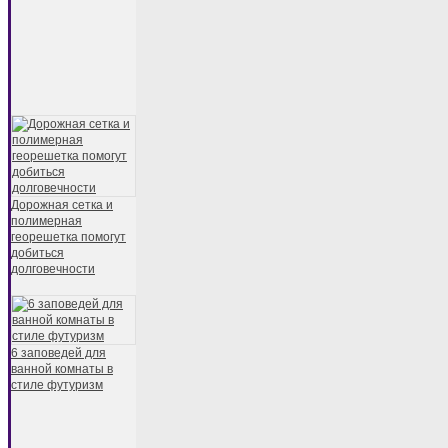
Дорожная сетка и
полимерная
георешетка помогут
добиться
долговечности
6 заповедей для
ванной комнаты в
стиле футуризм