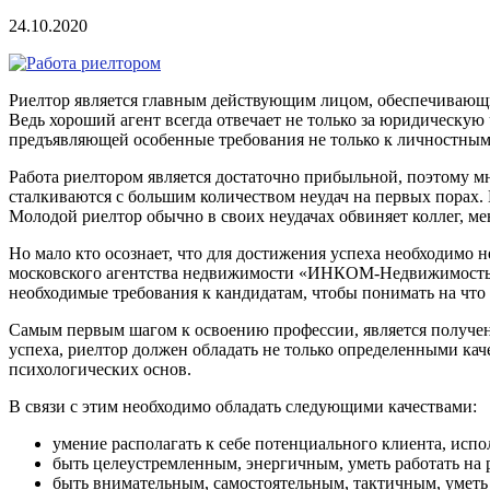
24.10.2020
Риелтор является главным действующим лицом, обеспечивающ
Ведь хороший агент всегда отвечает не только за юридическую 
предъявляющей особенные требования не только к личностным 
Работа риелтором является достаточно прибыльной, поэтому мн
сталкиваются с большим количеством неудач на первых порах. 
Молодой риелтор обычно в своих неудачах обвиняет коллег, мен
Но мало кто осознает, что для достижения успеха необходимо 
московского агентства недвижимости «ИНКОМ-Недвижимость»,
необходимые требования к кандидатам, чтобы понимать на что
Самым первым шагом к освоению профессии, является получен
успеха, риелтор должен обладать не только определенными кач
психологических основ.
В связи с этим необходимо обладать следующими качествами:
умение располагать к себе потенциального клиента, исп
быть целеустремленным, энергичным, уметь работать на р
быть внимательным, самостоятельным, тактичным, умет