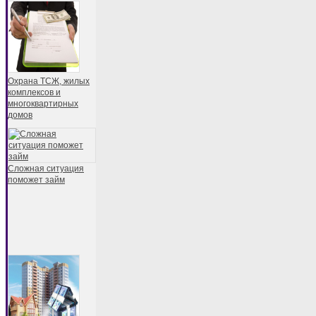
Охрана ТСЖ, жилых
комплексов и
многоквартирных
домов
Сложная ситуация
поможет займ