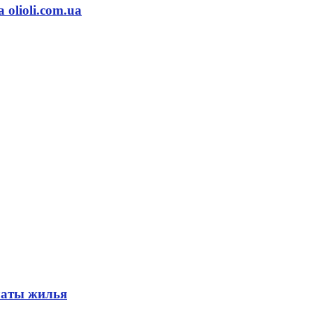
olioli.com.ua
латы жилья