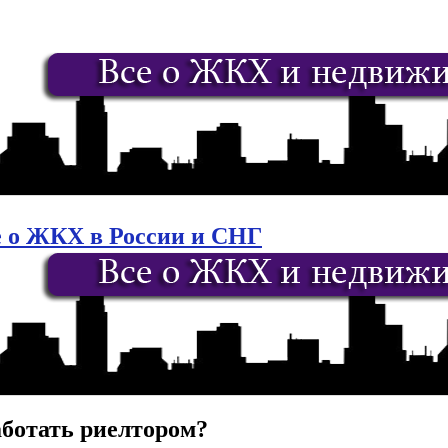
е о ЖКХ в России и СНГ
аботать риелтором?