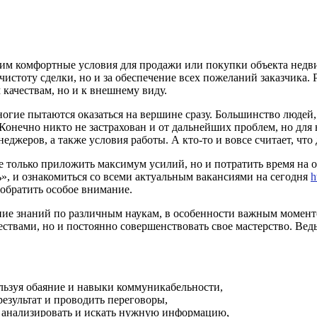
им комфортные условия для продажи или покупки объекта недв
чистоту сделки, но и за обеспечение всех пожеланий заказчика. 
качествам, но и к внешнему виду.
огие пытаются оказаться на вершине сразу. Большинство людей,
Конечно никто не застрахован и от дальнейших проблем, но для
еджеров, а также условия работы. А кто-то и вовсе считает, что 
не только приложить максимум усилий, но и потратить время на 
 и ознакомиться со всеми актуальным вакансиями на сегодня
h
 обратить особое внимание.
ие знаний по различным наукам, в особенности важным моменто
ествами, но и постоянно совершенствовать свое мастерство. Вед
ользуя обаяние и навыки коммуникабельности,
езультат и проводить переговоры,
ь анализировать и искать нужную информацию,