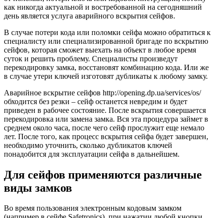
как никогда актуальной и востребованной на сегодняшний
день является услуга аварийного вскрытия сейфов.
В случае потери кода или поломки сейфа можно обратиться к
специалисту или специализированной бригаде по вскрытию
сейфов, которая сможет выехать на объект в любое время
суток и решить проблему. Специалисты произведут
перекодировку замка, восстановят комбинацию кода. Или же
в случае утери ключей изготовят дубликаты к любому замку.
Аварийное вскрытие сейфов http://opening.dp.ua/services/os/
обходится без резки – сейф останется невредим и будет
приведен в рабочее состояние. После вскрытия совершается
перекодировка или замена замка. Вся эта процедура займет в
среднем около часа, после чего сейф прослужит еще немало
лет. После того, как процесс вскрытия сейфа будет завершен,
необходимо уточнить, сколько дубликатов ключей
понадобится для эксплуатации сейфа в дальнейшем.
Для сейфов применяются различные
виды замков
Во время пользования электронным кодовым замком
(например в сейфе Safetronics), при нажатии любой кнопки