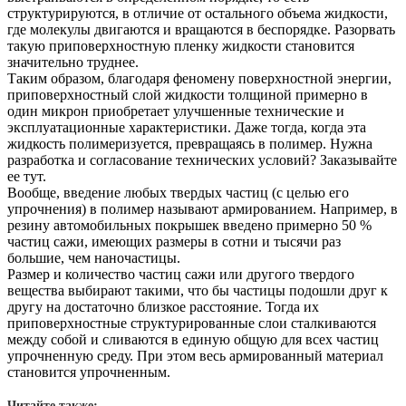
структурируются, в отличие от остального объема жидкости,
где молекулы двигаются и вращаются в беспорядке. Разорвать
такую приповерхностную пленку жидкости становится
значительно труднее.
Таким образом, благодаря феномену поверхностной энергии,
приповерхностный слой жидкости толщиной примерно в
один микрон приобретает улучшенные технические и
эксплуатационные характеристики. Даже тогда, когда эта
жидкость полимеризуется, превращаясь в полимер. Нужна
разработка и согласование технических условий? Заказывайте
ее тут.
Вообще, введение любых твердых частиц (с целью его
упрочнения) в полимер называют армированием. Например, в
резину автомобильных покрышек введено примерно 50 %
частиц сажи, имеющих размеры в сотни и тысячи раз
большие, чем наночастицы.
Размер и количество частиц сажи или другого твердого
вещества выбирают такими, что бы частицы подошли друг к
другу на достаточно близкое расстояние. Тогда их
приповерхностные структурированные слои сталкиваются
между собой и сливаются в единую общую для всех частиц
упрочненную среду. При этом весь армированный материал
становится упрочненным.
Читайте также: