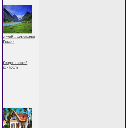
Алтай – жемчужина
России
Геодезический
контроль