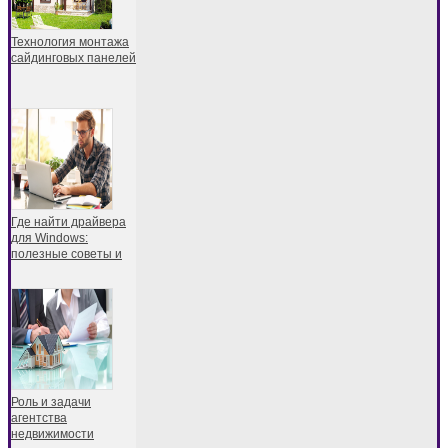
Технология монтажа
сайдинговых панелей
Где найти драйвера
для Windows:
полезные советы и
Роль и задачи
агентства
недвижимости