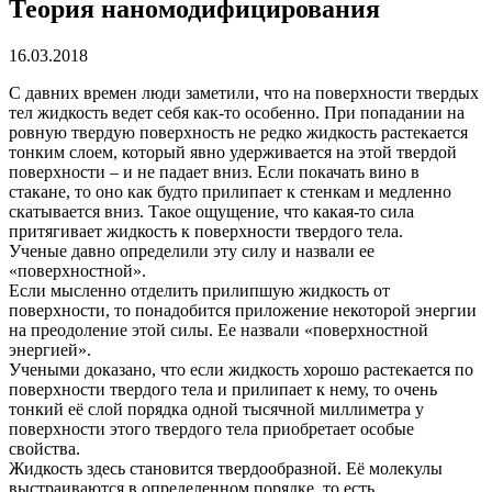
Теория наномодифицирования
16.03.2018
С давних времен люди заметили, что на поверхности твердых
тел жидкость ведет себя как-то особенно. При попадании на
ровную твердую поверхность не редко жидкость растекается
тонким слоем, который явно удерживается на этой твердой
поверхности – и не падает вниз. Если покачать вино в
стакане, то оно как будто прилипает к стенкам и медленно
скатывается вниз. Такое ощущение, что какая-то сила
притягивает жидкость к поверхности твердого тела.
Ученые давно определили эту силу и назвали ее
«поверхностной».
Если мысленно отделить прилипшую жидкость от
поверхности, то понадобится приложение некоторой энергии
на преодоление этой силы. Ее назвали «поверхностной
энергией».
Учеными доказано, что если жидкость хорошо растекается по
поверхности твердого тела и прилипает к нему, то очень
тонкий её слой порядка одной тысячной миллиметра у
поверхности этого твердого тела приобретает особые
свойства.
Жидкость здесь становится твердообразной. Её молекулы
выстраиваются в определенном порядке, то есть