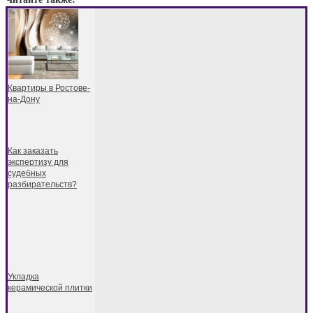
Квартиры в Ростове-
на-Дону
Как заказать
экспертизу для
судебных
разбирательств?
Укладка
керамической плитки